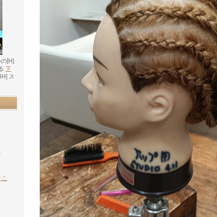
つの[H]
る
下
4H] ス
。
よ
☆こ