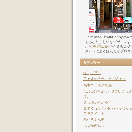
Hair/Hand/Heart/Happy の4
であなたらしいをデザインす
北沢 美容院/美容室
[STUDIO 
タッフによるほんわかブログ
カテゴリー
ω｀)／平井
佐々木のうわごと／佐々木
高木コーポ／高儀
KOYOのちょっと見ていこう
う。
さわゆか☆ぶろぐ
見てくれなきゃ困っちゃうな
まさきノート
あべちゃん家
はなかの話し