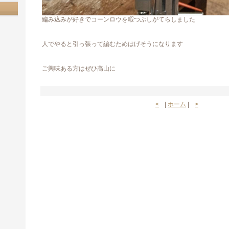
編み込みが好きでコーンロウを暇つぶしがてらしました
人でやると引っ張って編むためはげそうになります
ご興味ある方はぜひ高山に
<
|
ホーム
|
>