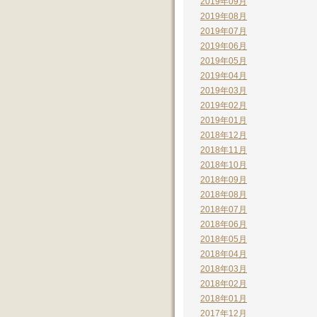
2019年09月
2019年08月
2019年07月
2019年06月
2019年05月
2019年04月
2019年03月
2019年02月
2019年01月
2018年12月
2018年11月
2018年10月
2018年09月
2018年08月
2018年07月
2018年06月
2018年05月
2018年04月
2018年03月
2018年02月
2018年01月
2017年12月