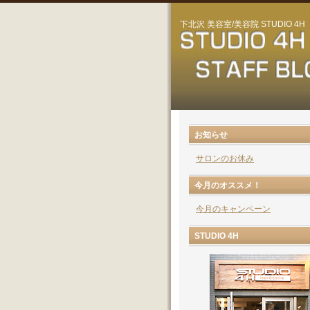
下北沢 美容室/美容院 STUDIO 4H
お知らせ
サロンのお休み
今月のオススメ！
今月のキャンペーン
STUDIO 4H