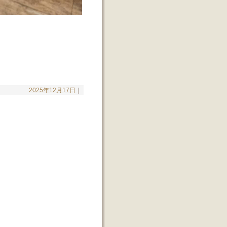
2025年12月17日
｜