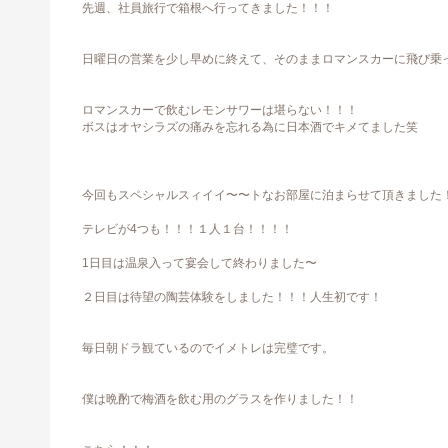
先週、社員旅行で箱根へ行ってきました！！！
日曜日の営業を少し早めに終えて、そのままロマンスカーに飛び乗
ロマンスカーで飲むレモンサワーは堪らない！！！
ボスはオヤシラズの痛みを忘れる為に日本酒でキメてました笑
今回もスペシャルスィイイ〜〜トなお部屋に泊まらせて頂きました
テレビが4つも！！！１人１台！！！！
1日目は温泉入って宴会して終わりました〜
２日目は待望の陶芸体験をしました！！！人生初です！
毎日朝ドラ観ているのでイメトレは完璧です。
僕は晩酌で梅酒を飲む用のグラスを作りました！！