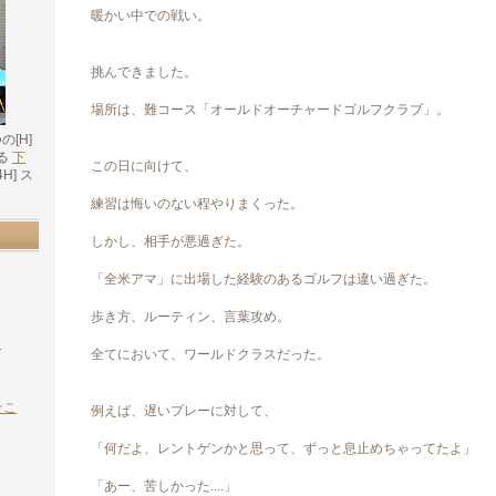
暖かい中での戦い。
挑んできました。
場所は、難コース「オールドオーチャードゴルフクラブ」。
つの[H]
る
下
この日に向けて、
4H] ス
。
練習は悔いのない程やりまくった。
しかし、相手が悪過ぎた。
「全米アマ」に出場した経験のあるゴルフは違い過ぎた。
歩き方、ルーティン、言葉攻め。
よ
全てにおいて、ワールドクラスだった。
☆こ
例えば、遅いプレーに対して、
「何だよ、レントゲンかと思って、ずっと息止めちゃってたよ」
「あー、苦しかった....」