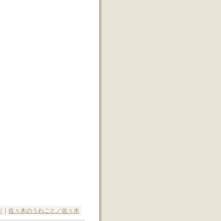
ジ
｜
佐々木のうわごと／佐々木