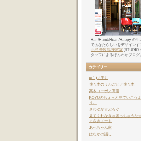
Hair/Hand/Heart/Happy の4
であなたらしいをデザインす
北沢 美容院/美容室
[STUDIO 
タッフによるほんわかブログ
カテゴリー
ω｀)／平井
佐々木のうわごと／佐々木
高木コーポ／高儀
KOYOのちょっと見ていこう
う。
さわゆか☆ぶろぐ
見てくれなきゃ困っちゃうな
まさきノート
あべちゃん家
はなかの話し