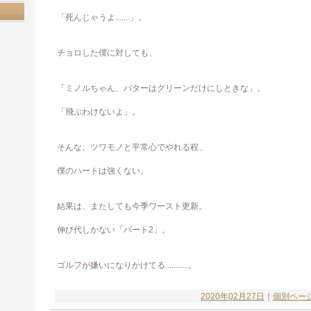
「死んじゃうよ.......」。
チョロした僕に対しても、
「ミノルちゃん、パターはグリーンだけにしときな」。
「飛ぶわけないよ」。
そんな、ツワモノと平常心でやれる程、
僕のハートは強くない。
結果は、またしても今季ワースト更新。
伸び代しかない「パート2」。
ゴルフが嫌いになりかけてる...........。
2020年02月27日
｜
個別ペー