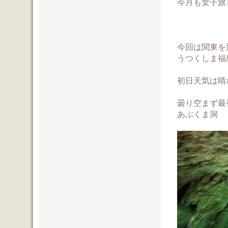
今月も女子旅
今回は関東を
うつくしま福
初日天気は晴
曇り空まず最
あぶくま洞