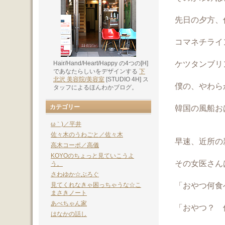
先日の夕方、
コマネチライ
ケツタンブリ
Hair/Hand/Heart/Happy の4つの[H]
であなたらしいをデザインする
下
北沢 美容院/美容室
[STUDIO 4H] ス
僕の、やわら
タッフによるほんわかブログ。
カテゴリー
韓国の風船お
ω｀)／平井
佐々木のうわごと／佐々木
早速、近所の
高木コーポ／高儀
KOYOのちょっと見ていこうよ
その女医さん
う。
さわゆか☆ぶろぐ
「おやつ何食
見てくれなきゃ困っちゃうな☆こ
まさきノート
あべちゃん家
「おやつ？ 
はなかの話し