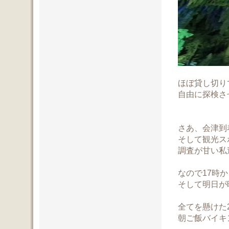
ほぼ貸し切り
自由に探検さ
さあ、会津到
そして観光ス
調査が甘い私
なので17時
そして明日が
全てを懸けた
朝ご飯バイキ