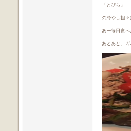
『とびら』
の冷やし担々
あー毎日食べ
あとあと、ガ