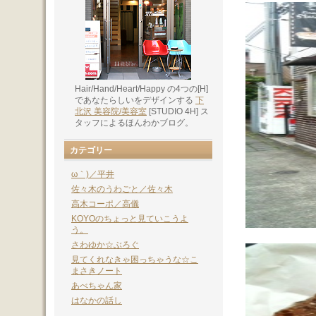
Hair/Hand/Heart/Happy の4つの[H]
であなたらしいをデザインする
下
北沢 美容院/美容室
[STUDIO 4H] ス
タッフによるほんわかブログ。
カテゴリー
ω｀)／平井
佐々木のうわごと／佐々木
高木コーポ／高儀
KOYOのちょっと見ていこうよ
う。
さわゆか☆ぶろぐ
見てくれなきゃ困っちゃうな☆こ
まさきノート
あべちゃん家
はなかの話し