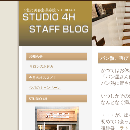
下北沢 美容室/美容院 STUDIO 4H
お知らせ
パン熱、再び
サロンのお休み
かつてはお休
「パン屋さん
今月のオススメ！
パン熱に冒さ
今月のキャンペーン
いつしかその
STUDIO 4H
なんとなく満
・・・が、出
初めて出会っ
祖師谷
ラト