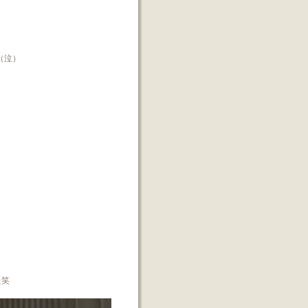
（泣）
た笑