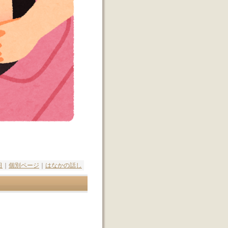
日
｜
個別ページ
｜
はなかの話し