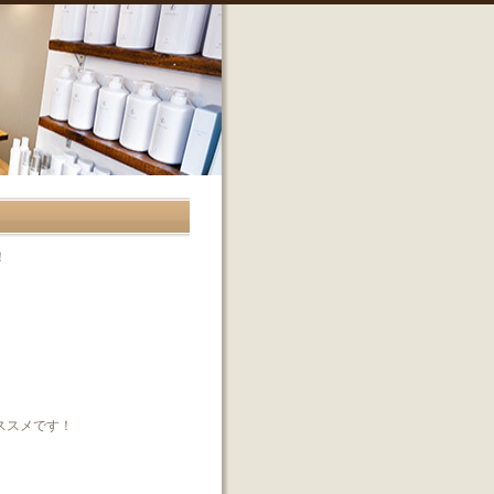
！
ススメです！