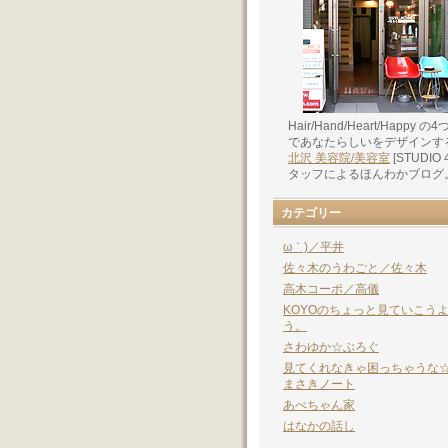
Hair/Hand/Heart/Happy の4
であなたらしいをデザインす
北沢 美容院/美容室
[STUDIO 
タッフによるほんわかブログ
カテゴリー
ω｀)／平井
佐々木のうわごと／佐々木
高木コーポ／高儀
KOYOのちょっと見ていこう
う。
さわゆか☆ぶろぐ
見てくれなきゃ困っちゃうな
まさきノート
あべちゃん家
はなかの話し