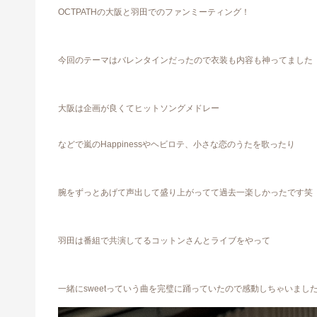
OCTPATHの大阪と羽田でのファンミーティング！
今回のテーマはバレンタインだったので衣装も 内容も神ってました
大阪は企画が良くてヒットソングメドレー
などで嵐のHappinessやヘビロテ、小さな恋のうたを歌ったり
腕をずっとあげて声出して盛り上がってて過去一楽しかったです笑
羽田は番組で共演してるコットンさんとライブをやって
一緒にsweetっていう曲を完璧に踊っていたので感動しちゃいまし