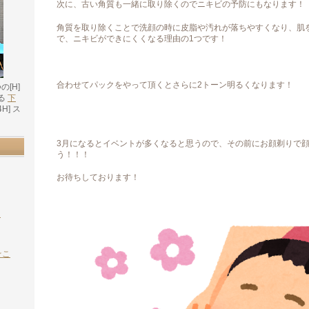
次に、古い角質も一緒に取り除くのでニキビの予防にもなります！
角質を取り除くことで洗顔の時に皮脂や汚れが落ちやすくなり、肌
で、ニキビができにくくなる理由の1つです！
合わせてパックをやって頂くとさらに2トーン明るくなります！
つの[H]
る
下
4H] ス
。
3月になるとイベントが多くなると思うので、その前にお顔剃りで
う！！！
お待ちしております！
よ
☆こ