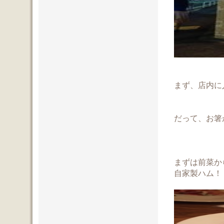
まず、店内に
だって、お箸
まずは前菜か
自家製ハム！