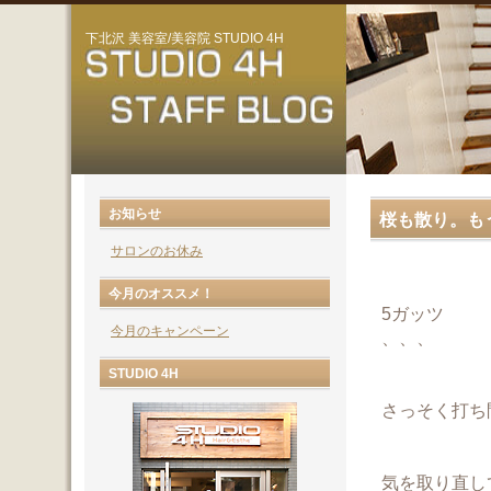
下北沢 美容室/美容院 STUDIO 4H
お知らせ
桜も散り。も
サロンのお休み
今月のオススメ！
5ガッツ
今月のキャンペーン
、、、
STUDIO 4H
さっそく打ち
気を取り直し