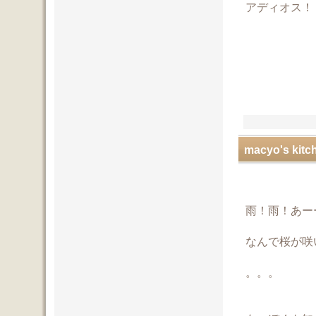
アディオス！
macyo's kitc
雨！雨！あー
なんで桜が咲
。。。