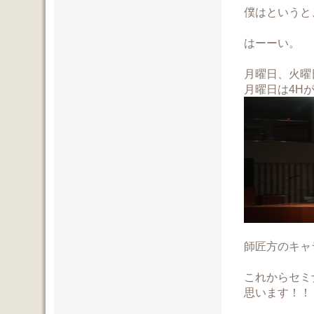
僕はというと
はーーい。
月曜日、火曜
月曜日は4H
師匠方のキャ
これからセミ
思います！！