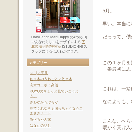
5月。
早い。本当に
だっって、僕
Hair/Hand/Heart/Happy の4つの[H]
であなたらしいをデザインする
下
北沢 美容院/美容室
[STUDIO 4H] ス
タッフによるほんわかブログ。
この１ヶ月を
カテゴリー
一番最初に思
ω｀)／平井
佐々木のうわごと／佐々木
高木コーポ／高儀
これは、一緒
KOYOのちょっと見ていこうよ
う。
なによりも、
さわゆか☆ぶろぐ
見てくれなきゃ困っちゃうな☆こ
まさきノート
あべちゃん家
こんな、へら
はなかの話し
暖かく受け入