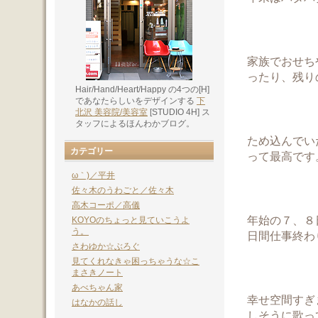
家族でおせち
ったり、残り
Hair/Hand/Heart/Happy の4つの[H]
であなたらしいをデザインする
下
北沢 美容院/美容室
[STUDIO 4H] ス
タッフによるほんわかブログ。
ため込んでい
カテゴリー
って最高です 
ω｀)／平井
佐々木のうわごと／佐々木
高木コーポ／高儀
年始の７、８
KOYOのちょっと見ていこうよ
う。
日間仕事終わ
さわゆか☆ぶろぐ
見てくれなきゃ困っちゃうな☆こ
まさきノート
あべちゃん家
幸せ空間すぎ
はなかの話し
しそうに歌っ