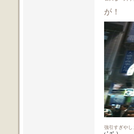
が！
強引すぎやし
( ﾟДﾟ ）