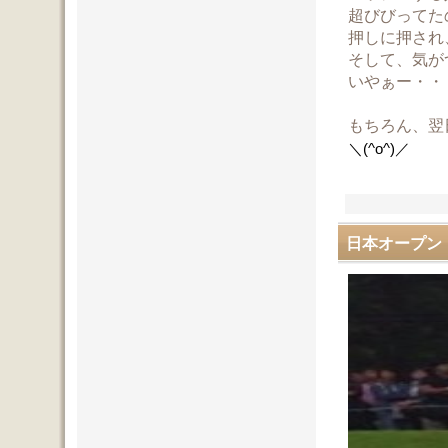
超びびってた
押しに押され
そして、気が
いやぁー・・
もちろん、翌
＼(^o^)／
日本オープン