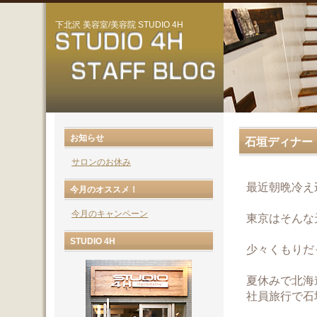
下北沢 美容室/美容院 STUDIO 4H
お知らせ
石垣ディナー
サロンのお休み
最近朝晩冷え
今月のオススメ！
今月のキャンペーン
東京はそんな
STUDIO 4H
少々くもりだ
夏休みで北海
社員旅行で石