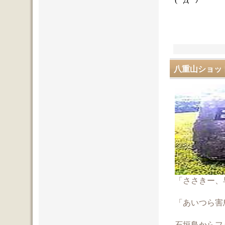
八重山ショッ
「ささきー、
「あいつら害
石垣島からフ