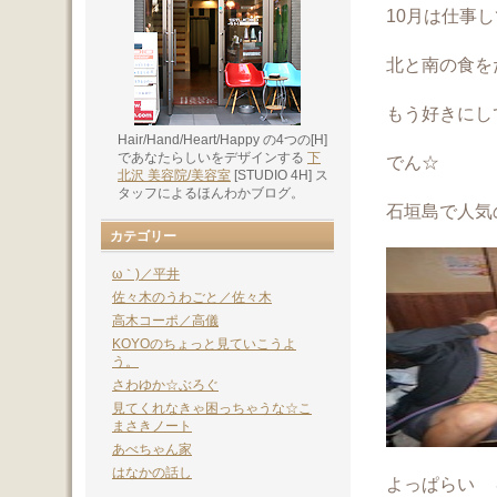
10月は仕事
北と南の食を
もう好きにし
Hair/Hand/Heart/Happy の4つの[H]
であなたらしいをデザインする
下
でん☆
北沢 美容院/美容室
[STUDIO 4H] ス
タッフによるほんわかブログ。
石垣島で人気
カテゴリー
ω｀)／平井
佐々木のうわごと／佐々木
高木コーポ／高儀
KOYOのちょっと見ていこうよ
う。
さわゆか☆ぶろぐ
見てくれなきゃ困っちゃうな☆こ
まさきノート
あべちゃん家
はなかの話し
よっぱらい ４