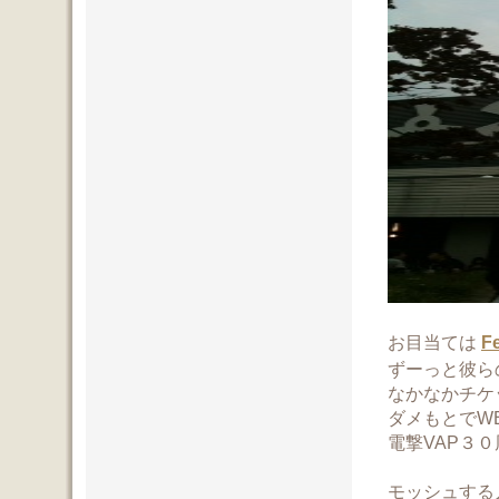
お目当ては
Fe
ずーっと彼ら
なかなかチケ
ダメもとでW
電撃VAP３
モッシュする