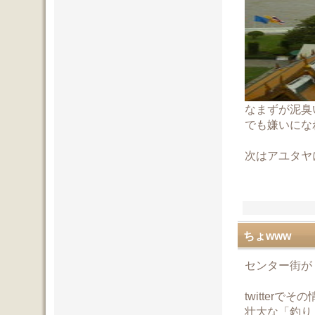
なまずが泥臭
でも嫌いにな
次はアユタヤ
ちょwww
センター街が
twitterで
壮大な「釣り