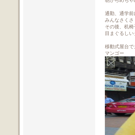
朝からめちゃ
通勤、通学前
みんなさくさ
その後、机椅
目まぐるしいタ
移動式屋台で
マンゴー